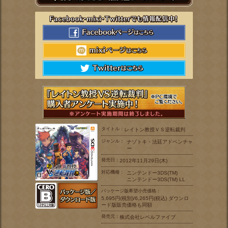
タイトル：
レイトン教授ＶＳ逆転裁判
ジャンル：
ナゾトキ・法廷アドベンチャ
ー
発売日：
2012年11月29日(木)
対応機種：
ニンテンドー3DS(TM)
ニンテンドー3DS(TM) LL
パッケージ版希望小売価格：
5,695円(税別)/6,265円(税込) ダウンロ
ード版販売価格も同額
発売元：
株式会社レベルファイブ